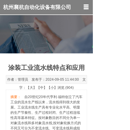
杭州襄杭自动化设备有限公司
网站首页
关于我们
产品中心
新闻中心
涂装工业流水线特点和应用
联系我们
作者：管理员 发布于：2024-09-05 11:44:00 文
字：【
大
】【
中
】【
小
】浏览 (904)
摘要：
自20世纪20年代亨利·福特创立了汽车
工业的流水生产线以来，流水线得到很大的发
展。工业流水线生产具有专业化水平高、明显
的生产节奏性、生产过程封闭、生产过程连续
性高等基本特征。按对象数目的不同分为单一
对象流水线和多对象流水线;按对象轮换方式的
不同又可分为不变流水线、可变流水线和成组