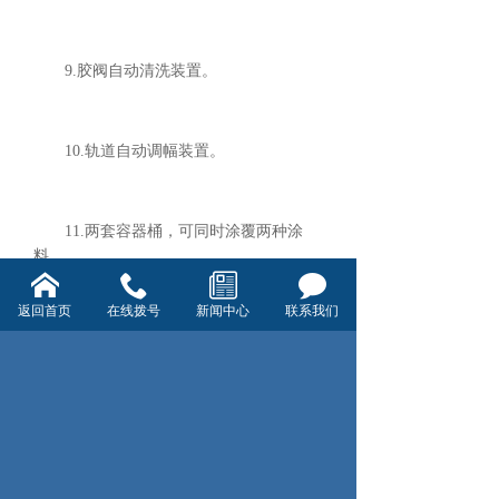
9.胶阀自动清洗装置。
10.轨道自动调幅装置。
11.两套容器桶，可同时涂覆两种涂
料。
返回首页
在线拨号
新闻中心
联系我们
12.废气自动收集、过滤、排放装置。
13.配备SMEMA接口可与其它设备在
线接驳。