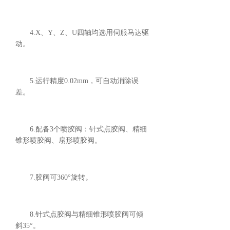
4.X、Y、Z、U四轴均选用伺服马达驱
动。
5.运行精度0.02mm，可自动消除误
差。
6.配备3个喷胶阀：针式点胶阀、精细
锥形喷胶阀、扇形喷胶阀。
7.胶阀可360°旋转。
8.针式点胶阀与精细锥形喷胶阀可倾
斜35°。