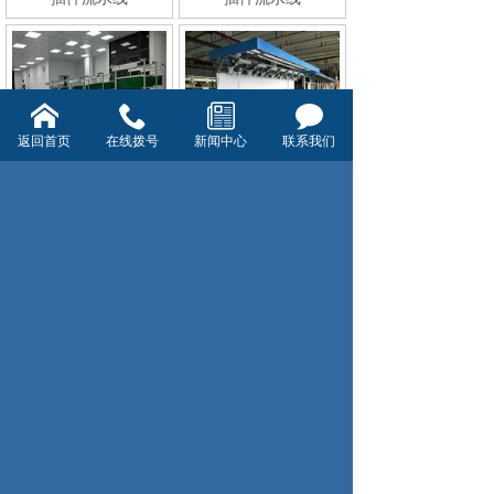
返回首页
在线拨号
新闻中心
联系我们
装备工作桌
装备线（小组线）
共39条 每页10条 页次：1/4
1
2
3
4
首页
上一页
下一页
尾页
杭州襄杭自动化设备有限公司
0571-86135369
地址：杭州市临平区运河街道博陆镇东新村8
组
版权所有:杭州襄杭自动化有限公司
浙ICP备09021221号-103