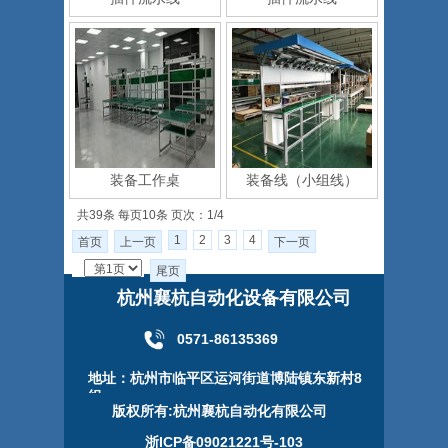
装备工作桌
装备线（小组线）
共39条 每页10条 页次：1/4
1
2
3
4
首页
上一页
下一页
尾页
杭州襄杭自动化设备有限公司
0571-86135369
地址：杭州市临平区运河街道博陆镇东新村8
组
版权所有:杭州襄杭自动化有限公司
浙ICP备09021221号-103