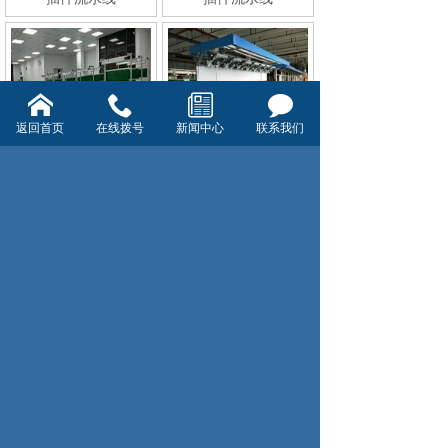
返回首页
在线拨号
新闻中心
联系我们
装备工作桌
装备线（小组线）
共39条 每页10条 页次：1/4
1
2
3
4
首页
上一页
下一页
尾页
杭州襄杭自动化设备有限公司
0571-86135369
地址：杭州市临平区运河街道博陆镇东新村8
组
版权所有:杭州襄杭自动化有限公司
浙ICP备09021221号-103