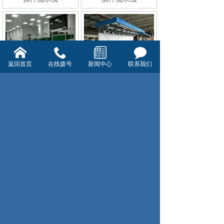
返回首页
在线拨号
新闻中心
联系我们
装备工作桌
装备线（小组线）
共39条 每页10条 页次：1/4
1
2
3
4
首页
上一页
下一页
尾页
杭州襄杭自动化设备有限公司
0571-86135369
地址：杭州市临平区运河街道博陆镇东新村8
组
版权所有:杭州襄杭自动化有限公司
浙ICP备09021221号-103