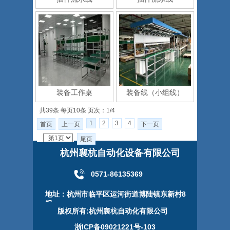
装备工作桌
装备线（小组线）
共39条 每页10条 页次：1/4
1
2
3
4
首页
上一页
下一页
尾页
杭州襄杭自动化设备有限公司
0571-86135369
地址：杭州市临平区运河街道博陆镇东新村8
组
版权所有:杭州襄杭自动化有限公司
浙ICP备09021221号-103