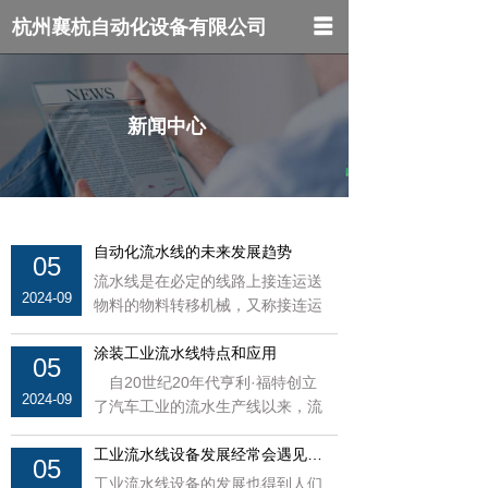
杭州襄杭自动化设备有限公司
网站首页
关于我们
新闻中心
产品中心
新闻中心
自动化流水线的未来发展趋势
联系我们
05
流水线是在必定的线路上接连运送
2024-09
物料的物料转移机械，又称接连运
送机。运送机可进行水平、歪斜和
垂直运送，
涂装工业流水线特点和应用
05
自20世纪20年代亨利·福特创立
2024-09
了汽车工业的流水生产线以来，流
水线得到很大的发展。工业流水线
生产具有专
工业流水线设备发展经常会遇见什么问题？
05
工业流水线设备的发展也得到人们