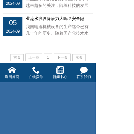
2024-09
越来越多的关注，随着科技的发展
和消费者对产品多样化需求的日益
增加。工业
业流水线设备潜力大吗？安全隐患怎么管理？
05
我国输送机械设备的生产迄今已有
2024-09
几十年的历史。随着国产化技术水
平的提高和引进先进的机械制造设
备和加工工
首页
上一页
1
下一页
尾页
返回首页
在线拨号
新闻中心
联系我们
杭州襄杭自动化设备有限公司
0571-86135369
地址：杭州市临平区运河街道博陆镇东新村8
组
版权所有:杭州襄杭自动化有限公司
浙ICP备09021221号-103