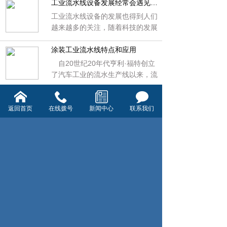
价格也各不相同，有的价钱甚至相
备和加工工艺，输送设备工业近20
工业流水线设备发展经常会遇见什么问题？
流水线。接下来为您介绍差速链流
去甚远。 环形流水线的生产使得
年来得到了飞速的发展。在经济全
工业流水线设备的发展也得到人们
水线的特点。
产品的生产形成一个环状结构，生
球化、企业生产专业化和信息网络
越来越多的关注，随着科技的发展
产井然有序，有利于生产质量的提
技术的传播背景下，必将促进中国
和消费者对产品多样化需求的日益
升。
输送机械工业的革命性发展，也给
增加。工业流水线设备的灰分也越
涂装工业流水线特点和应用
输送机械零部件制造商带来了良好
来越细致。依照对象移动方式的不
自20世纪20年代亨利·福特创立
机遇。国内外输送机械设备的生产
同。工业流水线分为固定流水线和
了汽车工业的流水生产线以来，流
已经形成了多种形式的竞争格局，
移动流水线;按对象数目的不同分
水线得到很大的发展。工业流水线
而我国输送机械生产还存在着许多
为单一对象流水线和多对象流水
生产具有专业化水平高、明显的生
自动化流水线的未来发展趋势
不足。
线;按对象轮换方式的不同又可分
产节奏性、生产过程封闭、生产过
返回首页
在线拨号
新闻中心
联系我们
流水线是在必定的线路上接连运送
为不变流水线、可变流水线和成组
程连续性高等基本特征。按对象数
物料的物料转移机械，又称接连运
流水线;按节奏性不同则可分为强
目的不同分为单一对象流水线和多
送机。运送机可进行水平、歪斜和
制节拍流水线、自由节拍流水线和
对象流水线;按对象轮换方式的不
垂直运送，也可构成空间运送线
粗略节拍流水线;按机械化水平高
同又可分为不变流水线、可变流水
路，运送线路通常是固定的。流水
低的不同分为自动线、机械或流水
首页
上一页
1
下一页
尾页
线和成组流水线;按节奏性不同则
线运送才能大，运距长，还可在运
线和手工流水线等。
可分为强制节拍流水线、自由节拍
送过程中一起完成若干技术操作，
流水线和粗略节拍流水线;按机械
所以运用非常广泛。 能够单台运
化水平高低的不同分为自动线、机
送，也可多台构成或与别的运送设
械或流水线和手工流水线等。
杭州襄杭自动化设备有限公司
备构成水平或歪斜的运送体系，以
满意不一样安置方法的作业线需