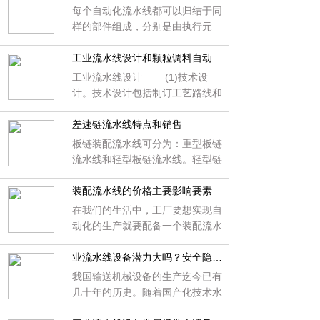
每个自动化流水线都可以归结于同
样的部件组成，分别是由执行元
件、传感器、控制器来组成，好比
上板机、下板机等大体也是由这3
工业流水线设计和颗粒调料自动化包装流水线
个组成，当然任何机器都会出现故
工业流水线设计 (1)技术设
障，如何检测出来，我们通过5点
计。技术设计包括制订工艺路线和
来认识。 1.检查自动化流水线
工艺规程，设计专用设备，改装设
的所有电源，气源，液压源。
备，设计专用工装夹具，设计运输
差速链流水线特点和销售
传送装置等内容。 (2)组织设
板链装配流水线可分为：重型板链
计。 a. 节拍。节拍是流水线
流水线和轻型板链流水线。轻型链
上生产前后两件相同产品的间隔时
板流水线主要特点：结构轻巧、运
间，是流水线设计的基础。
行平稳、噪音低、维护方便。重型
装配流水线的价格主要影响要素是什么？
板链流水线通常可与悬挂流水线、
在我们的生活中，工厂要想实现自
滚筒流水线、提升机等组成立体自
动化的生产就要配备一个装配流水
动化生产线，充分利用各自的优
线设备，工业流水线的生产越来越
点，以达到提高生产效率，降低劳
流行，因为现在是快节奏的时代，
业流水线设备潜力大吗？安全隐患怎么管理？
动成本，是现代大型企业整厂自动
对于生产来说我们也要求快速，效
我国输送机械设备的生产迄今已有
化生产上佳的组合形式。比较常见
率，这是我们进行工业生产基本的
几十年的历史。随着国产化技术水
的是：板链式装配流水线，滚筒式
生产，市场上的流水线种类很多且
平的提高和引进先进的机械制造设
流水线，皮带式流水线，差速输送